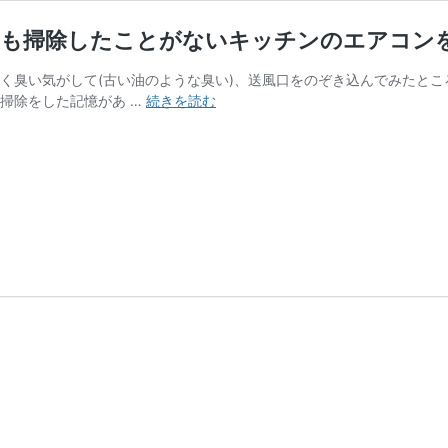
度も掃除したことがないキッチンのエアコン
く臭い気がして(古い油のような臭い)、送風口をのぞき込んでみたところ
自
掃除をした記憶があ …
続きを読む
分
で
や
る
エ
ア
コ
ン
の
掃
除
方
法
7
年
間