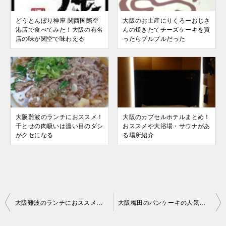
どうとんぼり神座 関西国際空
大阪のお土産にりくろーおじさ
港店で食べてみた！大阪の有名
んの焼きたてチーズケーキを買
店の味が関空で味わえる
ったらプルプルだった
大阪難波のランチにおススメ！
大阪のカプセルホテルまとめ！
千とせの肉吸いは濃い目のダシ
おススメや大浴場・サウナがあ
がクセになる
る場所紹介
投
大阪難波のランチにおススメ！千とせの肉吸いは濃い目のダシがクセになる
大阪梅田のパンケーキの人気店、ロカンダのオシャレ空間ぶりに圧倒される
稿