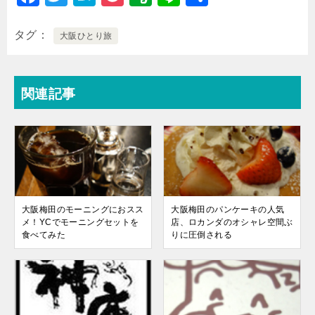
a
wi
at
o
v
n
有
c
tt
e
c
er
e
タグ
大阪ひとり旅
e
er
n
k
n
b
a
et
ot
関連記事
o
e
o
k
大阪梅田のモーニングにおスス
大阪梅田のパンケーキの人気
メ！YCでモーニングセットを
店、ロカンダのオシャレ空間ぶ
食べてみた
りに圧倒される