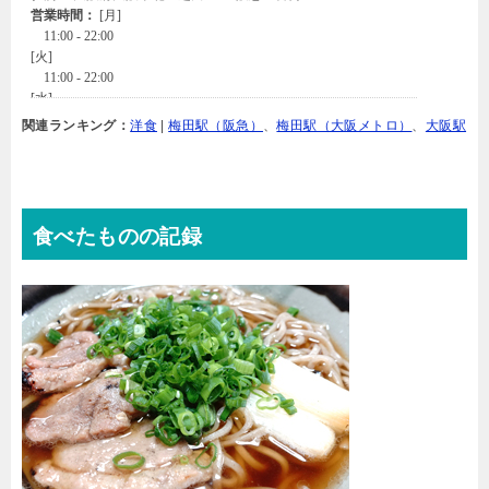
関連ランキング：
洋食
|
梅田駅（阪急）
、
梅田駅（大阪メトロ）
、
大阪駅
食べたものの記録