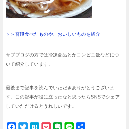
＞＞普段食べたものや、おいしいものを紹介
サブブログの方では冷凍食品とかコンビニ飯などにつ
いて紹介しています。
最後まで記事を読んでいただきありがとうございま
す。この記事が役に立ったなと思ったらSNSでシェア
していただけるとうれしいです。
F
T
H
P
E
Li
共