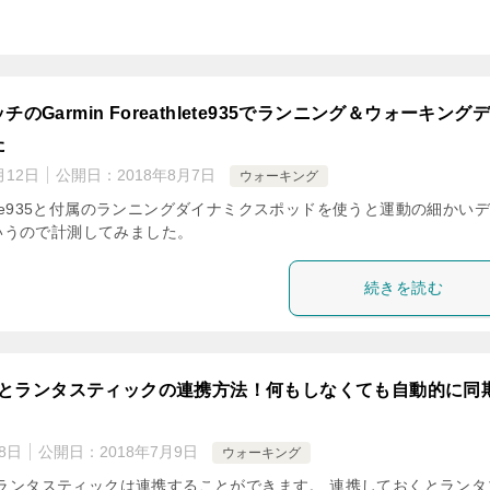
のGarmin Foreathlete935でランニング＆ウォーキング
た
月12日
公開日：
2018年8月7日
ウォーキング
eathlete935と付属のランニングダイナミクスポッドを使うと運動の細かい
いうので計測してみました。
続きを読む
ットとランタスティックの連携方法！何もしなくても自動的に同
8日
公開日：
2018年7月9日
ウォーキング
トとランタスティックは連携することができます。 連携しておくとランタ