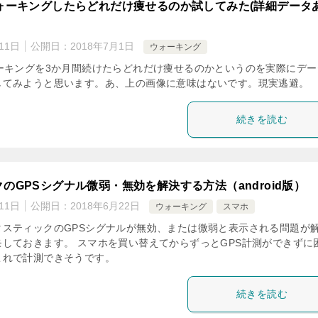
ォーキングしたらどれだけ痩せるのか試してみた(詳細データ
11日
公開日：
2018年7月1日
ウォーキング
ーキングを3か月間続けたらどれだけ痩せるのかというのを実際にデー
してみようと思います。あ、上の画像に意味はないです。現実逃避。
続きを読む
のGPSシグナル微弱・無効を解決する方法（android版）
11日
公開日：
2018年6月22日
ウォーキング
スマホ
タスティックのGPSシグナルが無効、または微弱と表示される問題が
しておきます。 スマホを買い替えてからずっとGPS計測ができずに
これで計測できそうです。
続きを読む