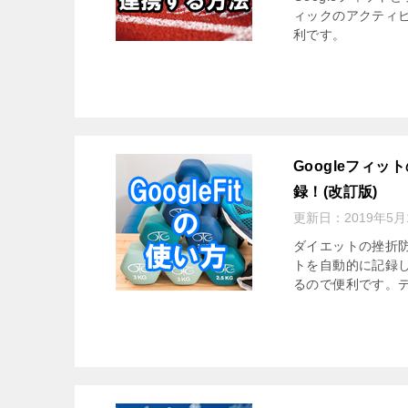
ィックのアクティビ
利です。
Googleフィ
録！(改訂版)
更新日：
2019年5月
ダイエットの挫折防
トを自動的に記録
るので便利です。デ