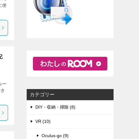
に便
記
ルー
でき
カテゴリー
DIY・収納・掃除 (8)
VR (10)
Oculus-go (9)