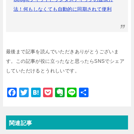
法！何もしなくても自動的に同期されて便利
最後まで記事を読んでいただきありがとうございま
す。この記事が役に立ったなと思ったらSNSでシェア
していただけるとうれしいです。
F
T
H
P
E
Li
共
a
wi
at
o
v
n
有
c
tt
e
c
er
e
e
er
n
k
n
関連記事
b
a
et
ot