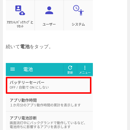
続いて
電池
をタップ。