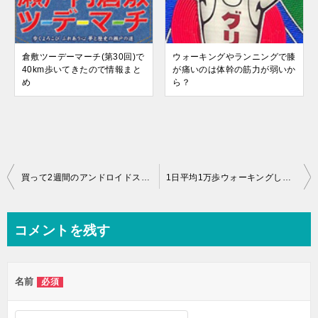
倉敷ツーデーマーチ(第30回)で
ウォーキングやランニングで膝
40km歩いてきたので情報まと
が痛いのは体幹の筋力が弱いか
め
ら？
投
買って2週間のアンドロイドスマホの電源が入らなくなり工場送りになった話 電源が入らないときに試したい方法
1日平均1万歩ウォーキングしたらどれだけ痩せるのか試してみた(詳細データあり)
稿
ナ
コメントを残す
ビ
ゲ
名前
必須
ー
シ