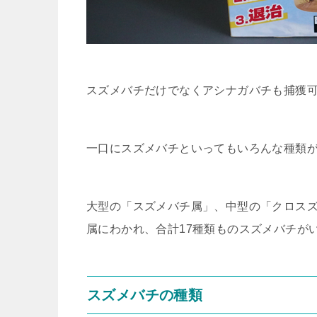
スズメバチだけでなくアシナガバチも捕獲
一口にスズメバチといってもいろんな種類
大型の「スズメバチ属」、中型の「クロス
属にわかれ、合計17種類ものスズメバチが
スズメバチの種類