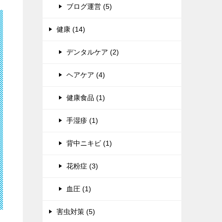
ブログ運営 (5)
健康 (14)
デンタルケア (2)
ヘアケア (4)
健康食品 (1)
手湿疹 (1)
背中ニキビ (1)
花粉症 (3)
血圧 (1)
害虫対策 (5)