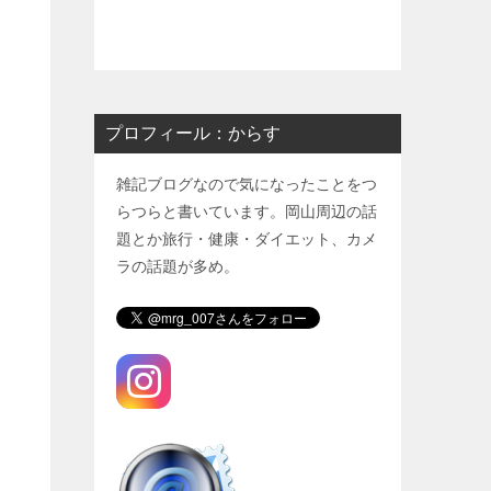
て
プロフィール：からす
雑記ブログなので気になったことをつ
らつらと書いています。岡山周辺の話
題とか旅行・健康・ダイエット、カメ
ラの話題が多め。