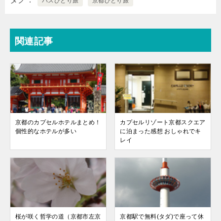
c
tt
e
c
er
e
バスひとり旅
京都ひとり旅
e
er
n
k
n
b
a
et
ot
関連記事
o
e
o
k
京都のカプセルホテルまとめ！
カプセルリゾート京都スクエア
個性的なホテルが多い
に泊まった感想 おしゃれでキ
レイ
桜が咲く哲学の道（京都市左京
京都駅で無料(タダ)で座って休