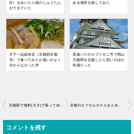
区）を歩いたら桜のじゅうたん
める場所を探してみた
ができていた
天下一品総本店（京都府京都
高速バスのカブトガニ号で岡山
市）で食べてみたが違いがよく
大阪間を往復したら思いのほか
分からなかった件
快適だった
投
京都駅で無料(タダ)で座って休める場所を探してみた
京都のカプセルホテルまとめ！個性的なホテルが多い
稿
ナ
コメントを残す
ビ