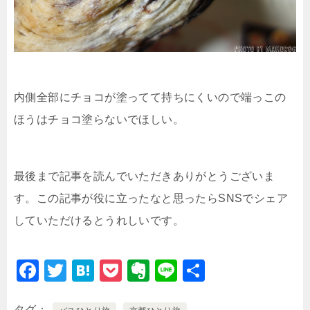
内側全部にチョコが塗ってて持ちにくいので端っこの
ほうはチョコ塗らないでほしい。
最後まで記事を読んでいただきありがとうございま
す。この記事が役に立ったなと思ったらSNSでシェア
していただけるとうれしいです。
F
T
H
P
E
Li
共
a
wi
at
o
v
n
有
タグ