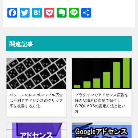
F
T
H
P
E
Li
共
a
wi
at
o
v
n
有
c
tt
e
c
er
e
e
er
n
k
n
関連記事
b
a
et
ot
o
e
o
k
パソコンのレスポンシブル広告
プラグインでアドセンス広告を
は不利？アドセンスのクリック
好きな場所に自動で貼付！
率を改善する方法
WPQUADSの設定方法と使い
方