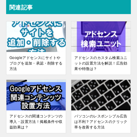
e
er
n
k
n
関連記事
b
a
et
ot
o
e
o
k
Googleアドセンスにサイトや
アドセンスのカスタム検索ユニ
ブログを追加・承認・削除する
ットの設置方法を解説！広告効
方法
果や特徴は？
アドセンスの関連コンテンツの
パソコンのレスポンシブル広告
導入・設置方法！掲載条件や収
は不利？アドセンスのクリック
益効果は？
率を改善する方法