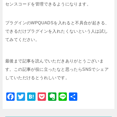
センスコードを管理できるようになります。
プラグインのWPQUADSを入れると不具合が起きる、
できるだけプラグインを入れたくないという人は試し
てみてください。
最後まで記事を読んでいただきありがとうございま
す。この記事が役に立ったなと思ったらSNSでシェア
していただけるとうれしいです。
F
T
H
P
E
Li
共
a
wi
at
o
v
n
有
c
tt
e
c
er
e