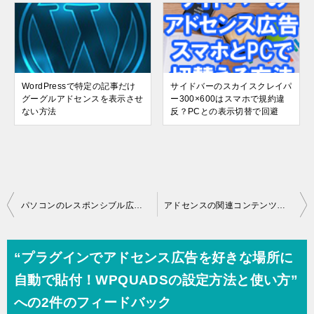
WordPressで特定の記事だけ
サイドバーのスカイスクレイパ
グーグルアドセンスを表示させ
ー300×600はスマホで規約違
ない方法
反？PCとの表示切替で回避
投
パソコンのレスポンシブル広告は不利？アドセンスのクリック率を改善する方法
アドセンスの関連コンテンツの導入・設置方法！掲載条件や収益効果は？
稿
ナ
“プラグインでアドセンス広告を好きな場所に
ビ
自動で貼付！WPQUADSの設定方法と使い方”
ゲ
への2件のフィードバック