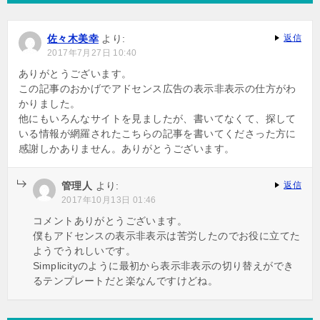
ー
シ
佐々木美幸
より:
返信
ョ
2017年7月27日 10:40
ン
ありがとうございます。
この記事のおかげでアドセンス広告の表示非表示の仕方がわ
かりました。
他にもいろんなサイトを見ましたが、書いてなくて、探して
いる情報が網羅されたこちらの記事を書いてくださった方に
感謝しかありません。ありがとうございます。
管理人
より:
返信
2017年10月13日 01:46
コメントありがとうございます。
僕もアドセンスの表示非表示は苦労したのでお役に立てた
ようでうれしいです。
Simplicityのように最初から表示非表示の切り替えができ
るテンプレートだと楽なんですけどね。