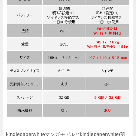
kindlepaperwhiteマンガモデルとkindlepaperwhite(第