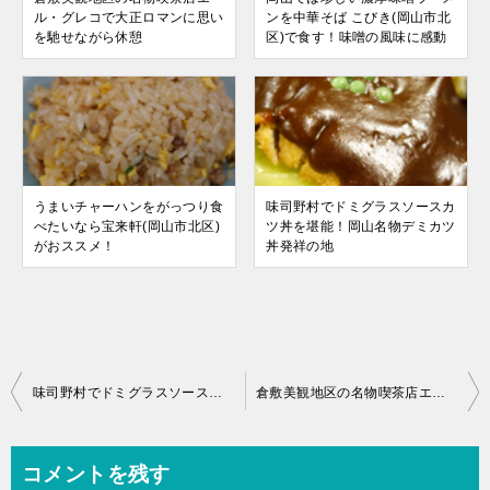
ル・グレコで大正ロマンに思い
ンを中華そば こびき(岡山市北
を馳せながら休憩
区)で食す！味噌の風味に感動
うまいチャーハンをがっつり食
味司野村でドミグラスソースカ
べたいなら宝来軒(岡山市北区)
ツ丼を堪能！岡山名物デミカツ
がおススメ！
丼発祥の地
投
味司野村でドミグラスソースカツ丼を堪能！岡山名物デミカツ丼発祥の地
倉敷美観地区の名物喫茶店エル・グレコで大正ロマンに思いを馳せながら休憩
稿
ナ
コメントを残す