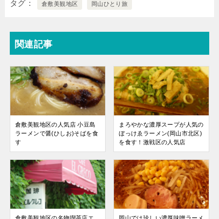
c
tt
e
c
er
e
タグ
倉敷美観地区
岡山ひとり旅
e
er
n
k
n
b
a
et
ot
関連記事
o
e
o
k
倉敷美観地区の人気店 小豆島
まろやかな濃厚スープが人気の
ラーメンで醤(ひしお)そばを食
ぼっけゑラーメン(岡山市北区)
す
を食す！激戦区の人気店
倉敷美観地区の名物喫茶店エ
岡山では珍しい濃厚味噌ラーメ