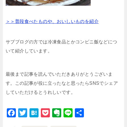
＞＞普段食べたものや、おいしいものを紹介
サブブログの方では冷凍食品とかコンビニ飯などにつ
いて紹介しています。
最後まで記事を読んでいただきありがとうございま
す。この記事が役に立ったなと思ったらSNSでシェア
していただけるとうれしいです。
F
T
H
P
E
Li
共
a
wi
at
o
v
n
有